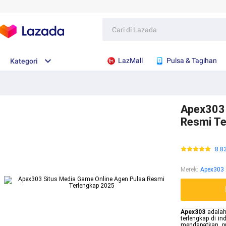
LazMall
Pulsa & Tagihan
Kategori
Apex303 
Resmi Te
8.8
Merek
:
Apex303
Apex303
adalah
terlengkap di i
mendapatkan pr