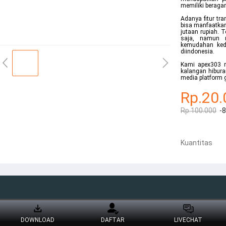
memiliki beraga
Adanya fitur tr
bisa manfaatkan
jutaan rupiah. 
saja, namun m
kemudahan keda
diindonesia.
Kami apex303 m
kalangan hibura
media platform
Rp.20.
Rp.100.000
-
Kuantitas
DOWNLOAD
LIVECHAT
DAFTAR